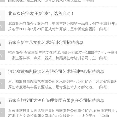
由前央视知名主持人、教育投资人张泉灵担任...[
详细
]
北京欢乐谷-梗王新“戏”，选角启动！
1
北京欢乐谷简介：欢乐谷，中国主题公园第一品牌，创立于1998年
y
乐谷于2006年7月29日正式对外开放，是华侨城集团跨...[
详细
]
石家庄新丰艺文化艺术培训公司招聘信息
5
招聘简介 石家庄新丰艺文化艺术培训公司成立于1999年7月，坐
y
一家主要从事、声乐、器乐、舞蹈类艺考培训公司，主...[
详细
]
河北省歌舞剧院演艺有限公司艺术培训中心招聘信息
0
河北省歌舞剧院演艺有限公司艺术培训中心公司简介：河北省歌舞
r
厚艺术底蕴与丰富资源成立，是专业艺术人才孵化地。...[
详细
]
石家庄旅投亚太酒店管理集团有限责任公司招聘信息
5
石家庄旅投亚太酒店管理集团有限责任公司单位简介:石家庄旅投亚
r
石家庄市文旅投集团公司核心业务版块之一，成立于20...[
详细
]