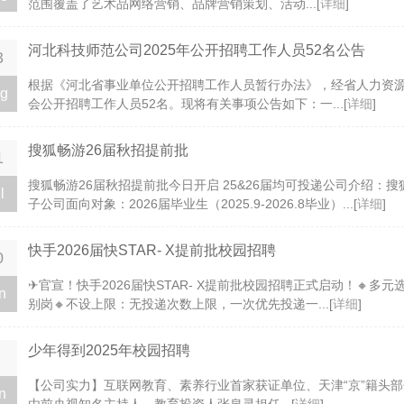
范围覆盖了艺术品网络营销、品牌营销策划、活动...[
详细
]
河北科技师范公司2025年公开招聘工作人员52名公告
3
根据《河北省事业单位公开招聘工作人员暂行办法》，经省人力资源
g
会公开招聘工作人员52名。现将有关事项公告如下：一...[
详细
]
搜狐畅游26届秋招提前批
1
搜狐畅游26届秋招提前批今日开启 25&26届均可投递公司介绍
l
子公司面向对象：2026届毕业生（2025.9-2026.8毕业）...[
详细
]
快手2026届快STAR- X提前批校园招聘
0
✈官宣！快手2026届快STAR- X提前批校园招聘正式启动！🔸
n
别岗🔸不设上限：无投递次数上限，一次优先投递一...[
详细
]
少年得到2025年校园招聘
​【公司实力】互联网教育、素养行业首家获证单位、天津“京”籍头
n