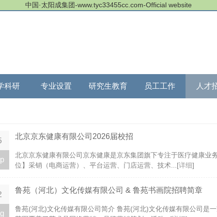
中国·太阳成集团-www.tyc33455cc.com-Official website
学科研
专业设置
研究生教育
员工工作
人才
北京京东健康有限公司2026届校招
5
​北京京东健康有限公司京东健康是京东集团旗下专注于医疗健康业务
p
位】采销（电商运营）、平台运营、门店运营、技术...[
详细
]
鲁苑（河北）文化传媒有限公司 & 鲁苑书画院招聘简章
2
鲁苑(河北)文化传媒有限公司简介 鲁苑(河北)文化传媒有限公司是
g