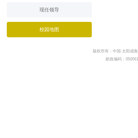
现任领导
校园地图
版权所有：中国·太阳成集团-www.t
邮政编码：0500