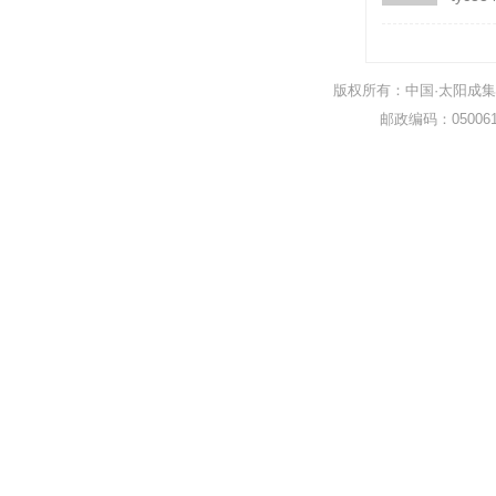
版权所有：中国·太阳成集团-www.t
邮政编码：0500