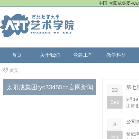
中国·太阳成集团-www.tyc
首页
关于我们
党建工作
教学科研
首页
太阳成集团tyc33455cc官网新闻
第七
22
9月1
Sep
由河北
公司
8
铭记烽
Sep