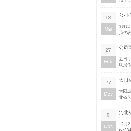
指导，
公司
13
3月
Mar
员代表
公司两
27
近日，
Feb
联展作
太阳成
27
太阳成
Dec
北省艺
河北
9
​12
Dec
tyc