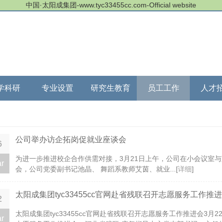
中国·太阳成集团-www.tyc33455cc.com-Official website
学科研
专业设置
研究生教育
员工工作
人才
公司举办访企拓岗促就业座谈会
6
​为进一步推进校企合作供需对接，3月21日上午，公司在小会议室
r
会，公司党委副书记池晶、 舞蹈系教师艾茵、就业...[
详细
]
太阳成集团tyc33455cc官网赴省残联召开志愿服务工作推
2
太阳成集团tyc33455cc官网赴省残联召开志愿服务工作推进会3月2
r