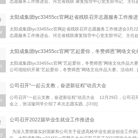
志愿服务工作推进会。河北省残联 康复指导中心党支部书记、主任赵占
太阳成集团tyc33455cc官网赴省残联召开志愿服务工作推
8
太阳成集团tyc33455cc官网赴省残联召开志愿服务工作推进会3月2
r
志愿服务工作推进会。河北省残联康复指导中心党支部书记、主任赵占
太阳成集团tyc33455cc官网“艺起爱你，冬赞师恩”网络文
太阳成集团tyc33455cc官网“艺起爱你，冬赞师恩”网络文化作
n
公司现组织开展“艺起爱你，冬赞师恩”网络文化作品大赛。活动对...
公司召开“一起云支教，奋进新征程”动员大会
​公司召开“一起云支教，奋进新征程”动员大会 12月29日，公司召
n
会上，张渃璇同学介绍了本次志愿实践...[
详细
]
公司召开2022届毕业生就业工作推进会
2
为深入贯彻落实好国家和公司关于促进高校毕业生就业创业工作的决
y