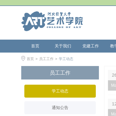
首页
关于我们
党建工作
教
首页
>
员工工作
>
学工动态
员工工作
2
Ma
学工动态
1
通知公告
Ma