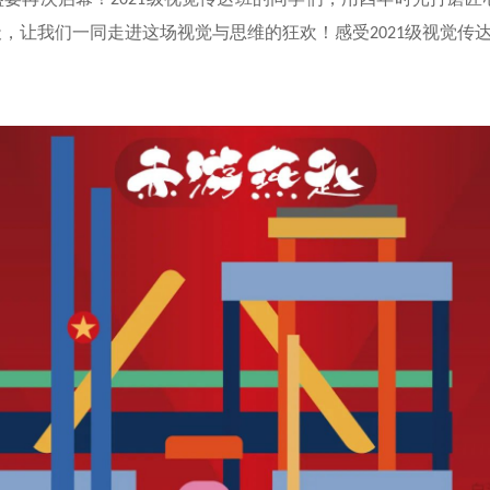
2021
天，让我们一同走进这场视觉与思维的狂欢！感受
级视觉传
2021