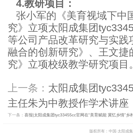
4.教研项目：
张小军的《美育视域下中
究》立项太阳成集团tyc33
等公司产品改革研究与实践
融合的创新研究》、王文捷
究》立项校级教学研究项目
上一条：
太阳成集团tyc3
主任朱为中教授作学术讲座
下一条：
喜报|太阳成集团tyc33455cc官网在“美育赋能 冀忆乡情
版权所有：中国·太阳成集团-www.t