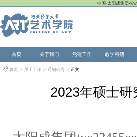
中国·太阳成集团-www.tyc
首页
关于我们
党建工作
教学科研
首页
>
员工工作
>
通知公告
>
正文
2023年硕士