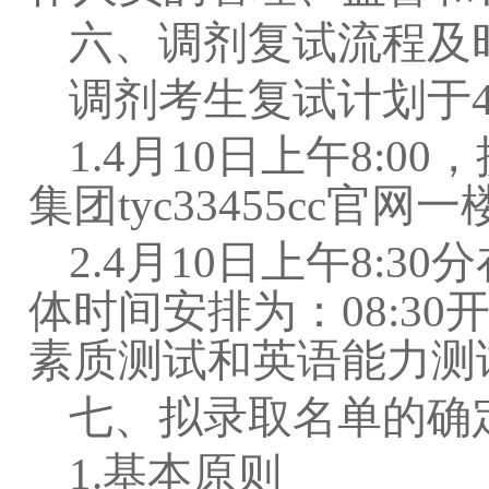
六、调剂复试流程及
调剂考生复试计划于
1.4月10日上午8:
集团tyc33455cc官
2.4月10日上午8:
体时间安排为：08:3
素质测试和英语能力测
七、拟录取名单的确
1.基本原则