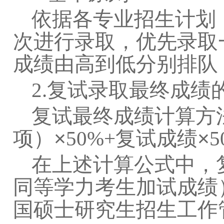
依据各专业招生计划
次进行录取，优先录取
成绩由高到低分别排队
2.复试录取最终成绩
复试最终成绩计算方
×
×
项）
50%+复试成绩
在上述计算公式中，
同等学力考生加试成绩
国硕士研究生招生工作